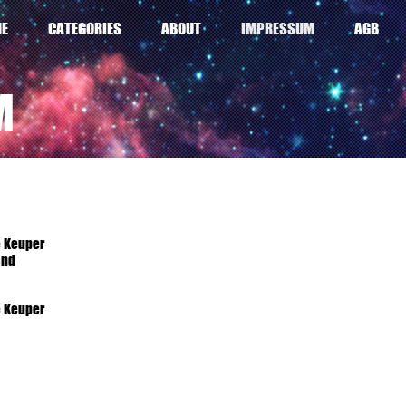
E
CATEGORIES
ABOUT
IMPRESSUM
AGB
M
ne Keuper
land
ne Keuper