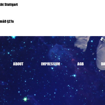
ht Stuttgart
emäß §27a
ABOUT
IMPRESSUM
AGB
DA